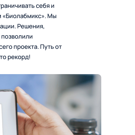
граничивать себя и
м «Биолабмикс». Мы
зации. Решения,
о позволили
его проекта. Путь от
то рекорд!