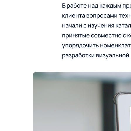
В работе над каждым пр
клиента вопросами техн
начали с изучения ката
принятые совместно с к
упорядочить номенклату
разработки визуальной 