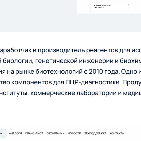
UI/UX
Аналитика, проектирование,
зработчик и производитель реагентов для ис
дизайн, интерфейсы
й биологии, генетической инженерии и биохи
я на рынке биотехнологий с 2010 года. Одно 
ство компонентов для ПЦР-диагностики. Прод
нституты, коммерческие лаборатории и меди