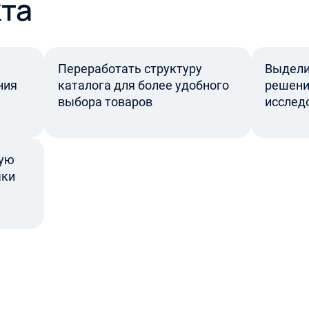
та
Переработать структуру
Выдели
ния
каталога для более удобного
решени
выбора товаров
исслед
ную
чки