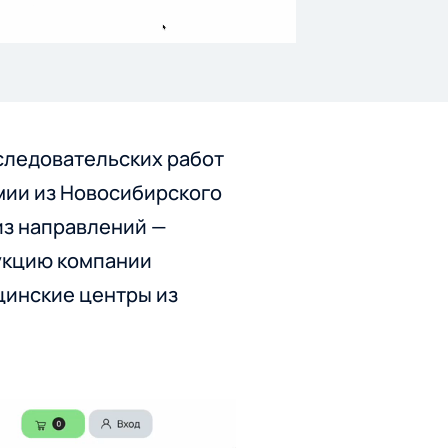
следовательских работ
мии из Новосибирского
из направлений —
укцию компании
цинские центры из