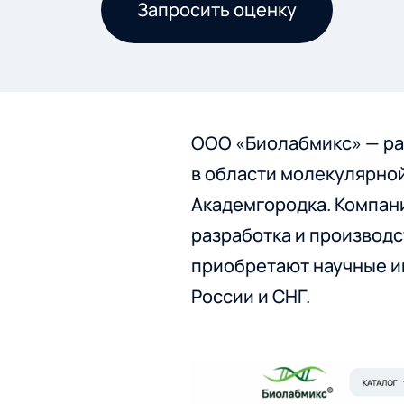
Запросить оценку
Мобильные приложения
Брендинг
Все экспертизы
ООО «Биолабмикс» — ра
Нейминг, айдентика
в области молекулярно
Академгородка. Компани
Все услуги
разработка и производ
приобретают научные и
России и СНГ.