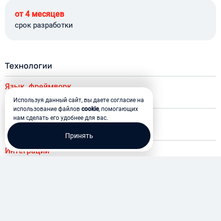
от 4 месяцев
срок разработки
Технологии
Язык, фреймворк
Bitrix
PHP 7.1
Используя данный сайт, вы даете согласие на
использование файлов
cookie
, помогающих
СУБД
нам сделать его удобнее для вас.
MySQL
Принять
Интеграции
REST API
Фронтенд
ReactJS
HTML5
CSS3
JavaScript
Утилиты