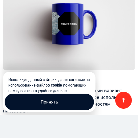
Используя данный сайт, вы даете согласие на
использование файлов
cookie
, помогающих
На карте памяти используется монохромный вариант
нам сделать его удобнее для вас.
логотипа. Он применяется там, где цветное исполнение
Принять
невозможно по технологическим особенностям
нанесения.