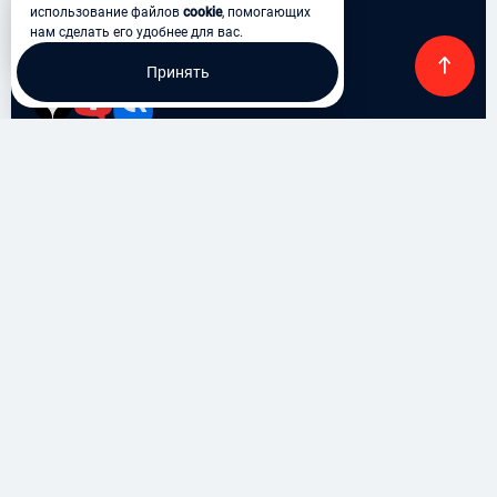
использование файлов
cookie
, помогающих
нам сделать его удобнее для вас.
Мы в соцсетях
Принять
OOO «МАШИНХЭДС»,
2016-2026
Новосибирск, Челюскинцев, 44/1, 9 этаж
Политика конфиденциальности
Пользовательское соглашение
Входим в реестр аккредитованных ИТ-компаний под
номером 10255
(№ 243 от 29.05.2019)