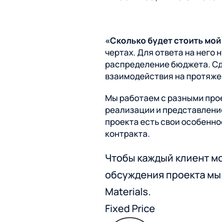
Мобильные приложения
Брендинг
«Сколько будет стоить мой
Все экспертизы
чертах. Для ответа на него 
распределение бюджета. Сде
взаимодействия на протяже
Нейминг, айдентика
Мы работаем с разными про
реализации и представление
Все услуги
проекта есть свои особенно
контракта.
Чтобы каждый клиент мо
обсуждения проекта мы 
Materials.
Fixed Price