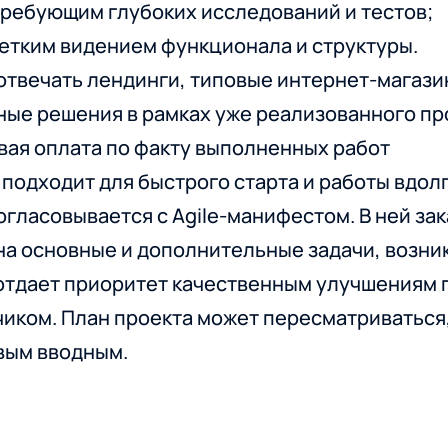
требующим глубоких исследований и тестов;
етким видением функционала и структуры.
отвечать лендинги, типовые интернет-магаз
ные решения в рамках уже реализованного пр
совая оплата по факту выполненных работ
 подходит для быстрого старта и работы вдол
огласовывается с Agile-манифестом. В ней зак
на основные и дополнительные задачи, возни
отдает приоритет качественным улучшениям 
чиком. План проекта может пересматриваться
вым вводным.