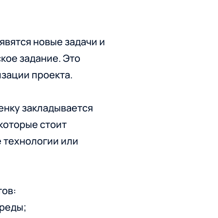
явятся новые задачи и
кое задание. Это
зации проекта.
енку закладывается
 которые стоит
е технологии или
.
тов:
среды;