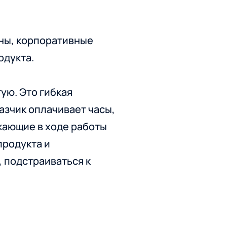
ины, корпоративные
одукта.
гую. Это гибкая
азчик оплачивает часы,
кающие в ходе работы
продукта и
, подстраиваться к