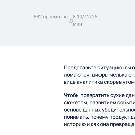
Мобильные приложения
882 просмотра
8
10/12/25
Брендинг
мин
Все экспертизы
Нейминг, айдентика
Представьте ситуацию: вы о
Все услуги
ломаются, цифры мелькают. 
виде аналитика скорее утом
Чтобы превратить сухие дан
сюжетом, развитием событий,
основе данных убедительное
понимать, почему продукт д
историю и как она превращ