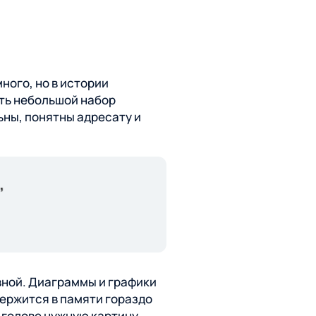
ного, но в истории
ать небольшой набор
ны, понятны адресату и
вной. Диаграммы и графики
держится в памяти гораздо
 голове нужную картину.