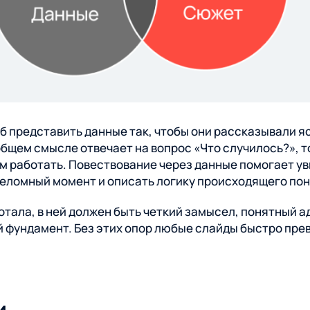
особ представить данные так, чтобы они рассказывали
общем смысле отвечает на вопрос «Что случилось?», т
тим работать. Повествование через данные помогает у
реломный момент и описать логику происходящего по
отала, в ней должен быть четкий замысел, понятный а
 фундамент. Без этих опор любые слайды быстро пре
и