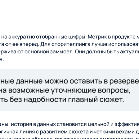
на аккуратно отобранные цифры. Метрик в продукте м
игают ее вперед. Для сторителлинга лучше использов
ерживают основной замысел. Они должны быть актуаль
я.
аны, история в данных становится цельной и эффекти
огичная линия с развитием сюжета и четкими вехами 
ет на уровне образов, помогает человеку нарисовать в