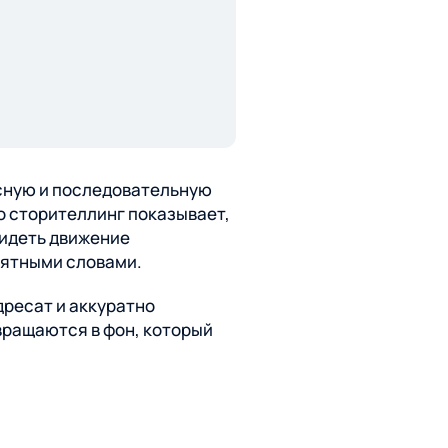
 ясную и последовательную
о сторителлинг показывает,
видеть движение
нятными словами.
дресат и аккуратно
вращаются в фон, который