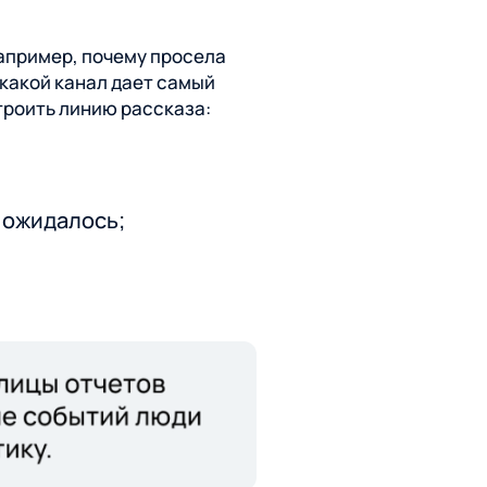
Например, почему просела
 какой канал дает самый
троить линию рассказа:
к ожидалось;