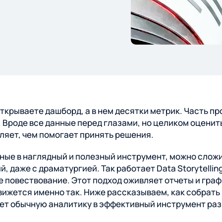
UI/UX
Аналитика, проектирование,
дизайн, интерфейсы
ткрываете дашборд, а в нем десятки метрик. Часть пр
Вроде все данные перед глазами, но целиком оценит
ляет, чем помогает принять решения.
ные в наглядный и полезный инструмент, можно сложи
 даже с драматургией. Так работает Data Storytellin
 повествование. Этот подход оживляет отчеты и граф
вижется именно так. Ниже рассказываем, как собрат
ает обычную аналитику в эффективный инструмент раз